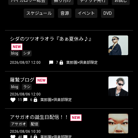
ハイカロリー総会
振り付け
チケット先行
お試し
スケジュール
音源
イベント
DVD
シダのツツオラオラ『あぁ夏休み♪』
NEW
blog
シダ
2026/08/07 12:00
7
葉那園×倶楽部限定
羅鷙ブログ
NEW
blog
ラシ
2026/08/06 12:00
11
6
葉那園×倶楽部限定
アサガオの誕生日配信！！
NEW
アサガオ
配信
2026/08/06 10:30
40
8
葉那園×倶楽部限定