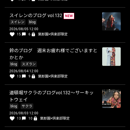
スイレンのブログ vol.132
NEW
スイレン
blog
2026/08/05 12:00
15
6
葉那園×倶楽部限定
鈴のブログ 週末お疲れ様でございますと
かとか
blog
スズラン
2026/08/04 12:00
13
9
葉那園×倶楽部限定
道頓堀サクラのブログvol.132〜サーキッ
トウェイ
blog
サクラ
2026/08/03 12:00
13
10
葉那園×倶楽部限定