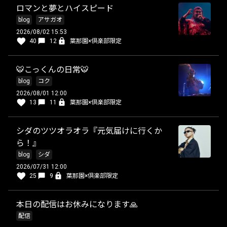
ロマンと夢とハイスピード
blog
アサガオ
2026/08/02 15:53
40
12
葉那園×倶楽部限定
🐯こっくんの日常🐯
blog
コク
2026/08/01 12:00
13
11
葉那園×倶楽部限定
シダのツツオラオラ『元気届けに行くか
ら！』
blog
シダ
2026/07/31 12:00
25
9
葉那園×倶楽部限定
本日の配信はお休みになります🙏
配信