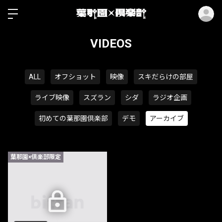
ロ
VIDEOS
ALL
オフショット
映像
スキだらけの部屋
ライブ映像
スズラン
シダ
ラジオ企画
初めての葉那園倶楽部
デモ
アーカイブ
葉那園×倶楽部限定