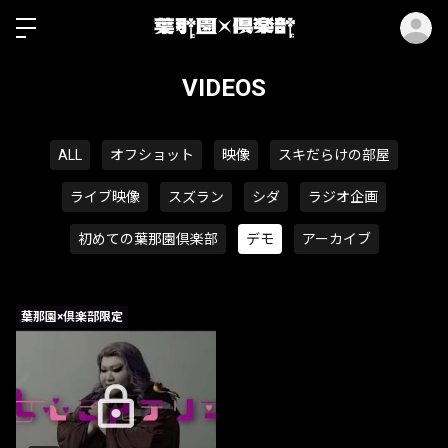
ロ
VIDEOS
ALL
オフショット
映像
スキだらけの部屋
ライブ映像
スズラン
シダ
ラジオ企画
初めての葉那園倶楽部
デモ
アーカイブ
葉那園×倶楽部限定